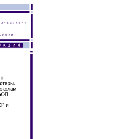
афного
ьютеры.
токолам
фОП.
XP и