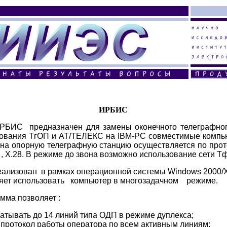
ИРБИС
РБИС предназначен для замены оконечного телегр
ования ТгОП и АТ/ТЕЛЕКС на IBM-PC совместимые комп
на опорную телеграфную станцию осуществляется по про
 , X.28. В режиме до звона возможно использование сети Т
ализован в рамках операционной системы Windows 2000/
яет использовать компьютер в многозадачном режиме.
мма позволяет :
батывать до 14 линий типа ОДП в режиме дуплекса;
и протокол работы оператора по всем активным линиям;