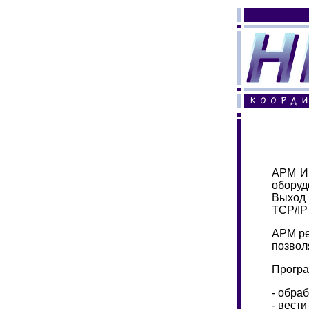
АРМ И
оборуд
Выход 
TCP/IP
АРМ ре
позвол
Програ
- обра
- вест