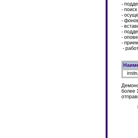
- подд
- поиск
- осущ
- фоно
- встав
- подд
- опов
- прие
-
р
або
Наим
instr
Демонс
более 
отправ
П