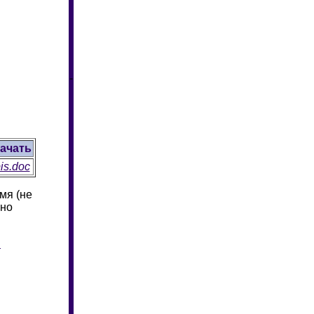
-
ачать
bis.doc
мя (не
жно
u